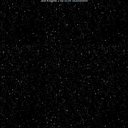
Jedi Knights 2 by
Scott Stubblefield