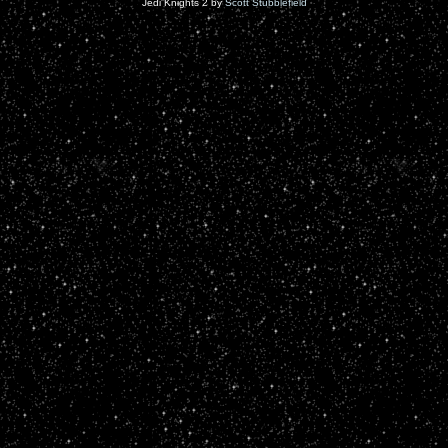
Jedi Knights 2 by
Scott Stubblefield